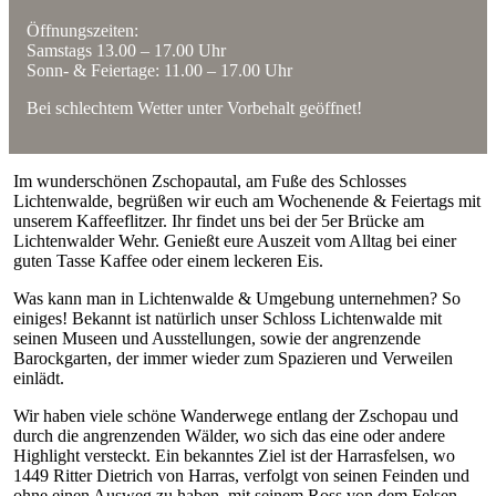
Öffnungszeiten:
Samstags 13.00 – 17.00 Uhr
Sonn- & Feiertage: 11.00 – 17.00 Uhr
Bei schlechtem Wetter unter Vorbehalt geöffnet!
Im wunderschönen Zschopautal, am Fuße des Schlosses
Lichtenwalde, begrüßen wir euch am Wochenende & Feiertags mit
unserem Kaffeeflitzer. Ihr findet uns bei der 5er Brücke am
Lichtenwalder Wehr. Genießt eure Auszeit vom Alltag bei einer
guten Tasse Kaffee oder einem leckeren Eis.
Was kann man in Lichtenwalde & Umgebung unternehmen? So
einiges! Bekannt ist natürlich unser Schloss Lichtenwalde mit
seinen Museen und Ausstellungen, sowie der angrenzende
Barockgarten, der immer wieder zum Spazieren und Verweilen
einlädt.
Wir haben viele schöne Wanderwege entlang der Zschopau und
durch die angrenzenden Wälder, wo sich das eine oder andere
Highlight versteckt. Ein bekanntes Ziel ist der Harrasfelsen, wo
1449 Ritter Dietrich von Harras, verfolgt von seinen Feinden und
ohne einen Ausweg zu haben, mit seinem Ross von dem Felsen