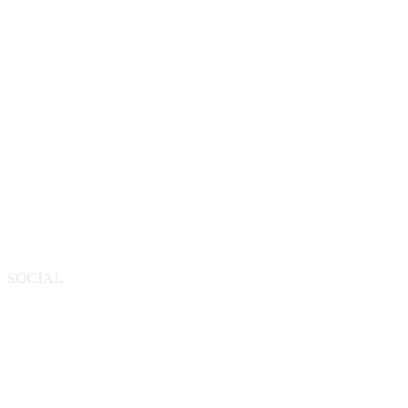
SOCIAL
Facebook
Instagram
ERFAHRE NOCH MEHR